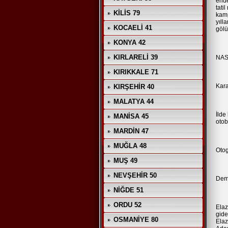
ende
tati
KİLİS 79
kamp
yıll
KOCAELİ 41
gölü,
KONYA 42
KIRLARELİ 39
NAS
KIRIKKALE 71
Kar
KIRŞEHİR 40
MALATYA 44
İlde
MANİSA 45
otob
MARDİN 47
MUĞLA 48
Otog
MUŞ 49
NEVŞEHİR 50
Dem
NİĞDE 51
ORDU 52
Elaz
gide
OSMANİYE 80
Elaz