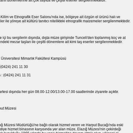
nlı dönemlerine ait çok sayıda ve çeşitli eserler sergilenmektedir.
-Kilim ve Etnografik Eser Salonu'nda ise, bölgeye ait özgün el ürünü halı ve
mler ile yöreye ait kültürü tanıtıcı nitelikteki etnografik malzemeler sergilenmektedir.
 içi bu sergilerin dışında, dışta müze girişinde Tunceli'den toplanmış koç ve at
indeki mezar taşları ile çeşitli dönemlere ait kimi taş eserler sergilenmektedir.
t Üniversitesi Mimarlık Fakültesi Kampüsü
: (0424) 241 11 30
 : (0424) 241 11 31
rtesi dışında her gün 08.00-12.00/13.00-17.00 saatlerinde ziyarete açıktır.
put Müzesi
ığ Müzesi Müdürlüğü'ne bağlı olarak hizmet veren ve Harput Bucağı'nda eski
diye hizmet binasının karşısında yer alan müze, Elazığ Müzesi'nin çekirdeği