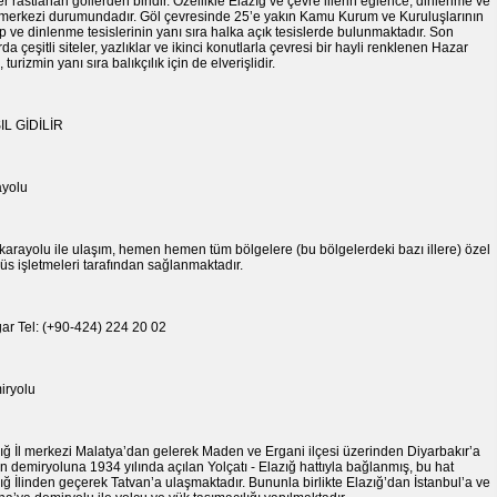
r rastlanan göllerden biridir. Özellikle Elazığ ve çevre illerin eğlence, dinlenme ve
l merkezi durumundadır. Göl çevresinde 25’e yakın Kamu Kurum ve Kuruluşlarının
 ve dinlenme tesislerinin yanı sıra halka açık tesislerde bulunmaktadır. Son
arda çeşitli siteler, yazlıklar ve ikinci konutlarla çevresi bir hayli renklenen Hazar
 turizmin yanı sıra balıkçılık için de elverişlidir.
IL GİDİLİR
ayolu
 karayolu ile ulaşım, hemen hemen tüm bölgelere (bu bölgelerdeki bazı illere) özel
üs işletmeleri tarafından sağlanmaktadır.
ar Tel: (+90-424) 224 20 02
iryolu
ığ İl merkezi Malatya’dan gelerek Maden ve Ergani ilçesi üzerinden Diyarbakır’a
n demiryoluna 1934 yılında açılan Yolçatı - Elazığ hattıyla bağlanmış, bu hat
ığ İlinden geçerek Tatvan’a ulaşmaktadır. Bununla birlikte Elazığ’dan İstanbul’a ve