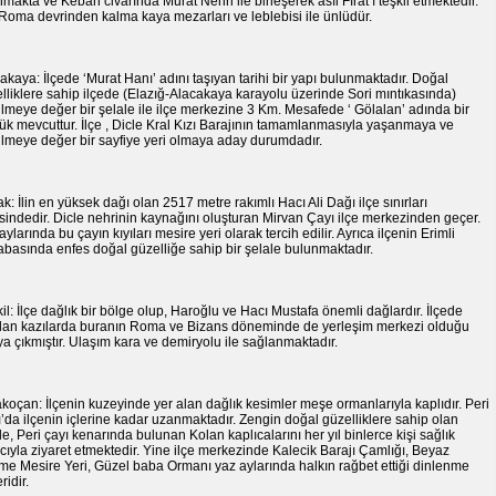
makta ve Keban civarında Murat Nehri ile birleşerek asıl Fırat’ı teşkil etmektedir.
 Roma devrinden kalma kaya mezarları ve leblebisi ile ünlüdür.
akaya: İlçede ‘Murat Hanı’ adını taşıyan tarihi bir yapı bulunmaktadır. Doğal
lliklere sahip ilçede (Elazığ-Alacakaya karayolu üzerinde Sori mıntıkasında)
lmeye değer bir şelale ile ilçe merkezine 3 Km. Mesafede ‘ Gölalan’ adında bir
ük mevcuttur. İlçe , Dicle Kral Kızı Barajının tamamlanmasıyla yaşanmaya ve
lmeye değer bir sayfiye yeri olmaya aday durumdadır.
ak: İlin en yüksek dağı olan 2517 metre rakımlı Hacı Ali Dağı ilçe sınırları
isindedir. Dicle nehrinin kaynağını oluşturan Mirvan Çayı ilçe merkezinden geçer.
aylarında bu çayın kıyıları mesire yeri olarak tercih edilir. Ayrıca ilçenin Erimli
basında enfes doğal güzelliğe sahip bir şelale bulunmaktadır.
il: İlçe dağlık bir bölge olup, Haroğlu ve Hacı Mustafa önemli dağlardır. İlçede
lan kazılarda buranın Roma ve Bizans döneminde de yerleşim merkezi olduğu
ya çıkmıştır. Ulaşım kara ve demiryolu ile sağlanmaktadır.
koçan: İlçenin kuzeyinde yer alan dağlık kesimler meşe ormanlarıyla kaplıdır. Peri
’da ilçenin içlerine kadar uzanmaktadır. Zengin doğal güzelliklere sahip olan
de, Peri çayı kenarında bulunan Kolan kaplıcalarını her yıl binlerce kişi sağlık
ıyla ziyaret etmektedir. Yine ilçe merkezinde Kalecik Barajı Çamlığı, Beyaz
e Mesire Yeri, Güzel baba Ormanı yaz aylarında halkın rağbet ettiği dinlenme
ridir.