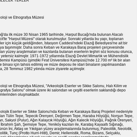
İLECEK YERLER
oloji ve Etnografya Müzesi
ığ'da ilk müze 30 Nisan 1965 tarihinde, Harput Bucağı'nda bulunan Alacalı
it'te "Harput Müzesi" olarak kurulmuştur. Sonraki yıllarda bu yapı, toplanan
ler için küçük geldiğinden, İstasyon Caddesi'ndeki Elazığ Belediyesi'ne ait bir
ya taşınmıştır. Daha sonra Keban ve Karakaya Baraj projeleri çerçevesinde
lan yüzey araştırmaları ve kazılarda bulanan eserlerin teşhiri söz konusu olunca,
 yetersiz kalmıştır. 1971-1972 yıllarında Elazığ Devlet Mimarlık ve Mühendislik
emisi Kampüsü (şimdiki Fırat Üniversitesi Kampüsü)'nde 12.700 m² lik bir alan
 binası için tahsis edilmiş ve müze deposu ile idari binaların yapılmasından
a, 28 Temmuz 1982 yılında müze ziyarete açılmıştır.
oloji ve Etnografya Müzesi, "Arkeolojik Eserler ve Sikke Salonu, Halı Kilim ve
grafya Salonu" olmak üzere iki salondan ve çeşitli eserlerin saklandığı depo
mlerinden oluşmaktadır.
olojik Eserler ve Sikke Salonu'nda Keban ve Karakaya Baraj Projeleri nedeniyle
lan Tülin Tepe, Tepecik Örenyeri, Değirmen Tepe, Haraba Höyüğü, Norşun Tepe,
n, Sakyol (Pulur), Ağın Kalaycık Höyüğü, Ağın Kalecik Höyüğü, Pağnik Örenyeri,
İbrahim Şah, Şemsiye Tepe, Yeniköy kazıları ile, Karataş Kayaaltı Sığınağı,
ünün İni, Aktaş ve Yıkılgan yüzey araştırmalarında bulunmuş; Paleolitik, Neolotik,
olitik, Tunç (Protto Hurri-Hitit), Demir, Hellenistik, Roma, Bizans, Selçuklu,