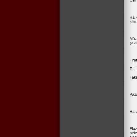
Osma
Halı
kili
Müze
şekl
Fıra
Tel 
Faks
Paza
Har
Elaz
bele