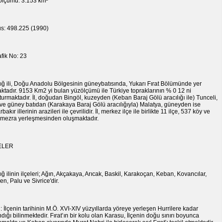
ölçümü: 3.153 km²
s: 498.225 (1990)
rafik No: 23
ığ ili, Doğu Anadolu Bölgesinin güneybatısında, Yukarı Fırat Bölümünde yer
ktadır. 9153 Km2 yi bulan yüzölçümü ile Türkiye topraklarının % 0 12 ni
turmaktadır. İl, doğudan Bingöl, kuzeyden (Keban Baraj Gölü aracılığı ile) Tunceli,
 ve güney batıdan (Karakaya Baraj Gölü aracılığıyla) Malatya, güneyden ise
bakır illerinin arazileri ile çevrilidir. İl, merkez ilçe ile birlikte 11 ilçe, 537 köy ve
mezra yerleşmesinden oluşmaktadır.
ELER
ığ ilinin ilçeleri; Ağın, Akçakaya, Arıcak, Baskil, Karakoçan, Keban, Kovancılar,
n, Palu ve Sivrice'dir.
: İlçenin tarihinin M.Ö. XVI-XIV yüzyıllarda yöreye yerleşen Hurrilere kadar
dığı bilinmektedir. Fırat’ın bir kolu olan Karasu, İlçenin doğu sınırı boyunca