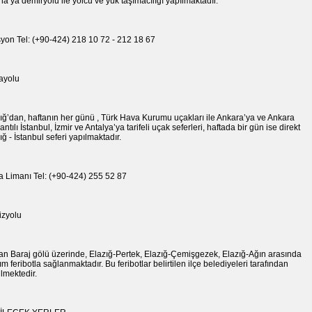
a’ya demiryolu ile yolcu ve yük taşımacılığı yapılmaktadır.
syon Tel: (+90-424) 218 10 72 - 212 18 67
ayolu
ığ’dan, haftanın her günü , Türk Hava Kurumu uçakları ile Ankara’ya ve Ankara
antılı İstanbul, İzmir ve Antalya’ya tarifeli uçak seferleri, haftada bir gün ise direkt
ığ - İstanbul seferi yapılmaktadır.
 Limanı Tel: (+90-424) 255 52 87
izyolu
n Baraj gölü üzerinde, Elazığ-Pertek, Elazığ-Çemişgezek, Elazığ-Ağın arasında
ım feribotla sağlanmaktadır. Bu feribotlar belirtilen ilçe belediyeleri tarafından
tilmektedir.