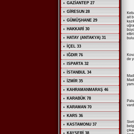
GAZİANTEP 27
GİRESUN 28
Keba
ait 
GÜMÜŞHANE 29
kazı
uğra
HAKKARİ 30
büyü
etti
HATAY (ANTAKYA) 31
bulu
İÇEL 33
IĞDIR 76
Kova
de y
ISPARTA 32
İSTANBUL 34
Made
Made
İZMİR 35
yama
KAHRAMANMARAŞ 46
KARABÜK 78
Palu
vard
KARAMAN 70
KARS 36
Sivr
KASTAMONU 37
belg
çıka
KAYSERİ 38