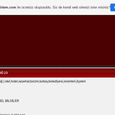
Sitem.com
ile ücretsiz oluşturuldu. Siz de kendi web sitenizi ister misiniz?
Bunu Begenin!
IĞ 23
ığ | otel,hotel,seyehat,turizm,turkey,belediyesi,resimleri,ilçeleri
EL BİLGİLER