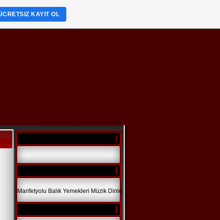
ÜCRETSIZ KAYIT OL
Marifetyolu
Balık Yemekleri
Müzik Dinle