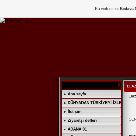
Bu web sitesi
Bedava-
ELAZ
Ana sayfa
Elaz
DÜNYADAN TÜRKİYEYİ İZLE
İletişim
GEN
Ziyaretşi defteri
ADANA 01