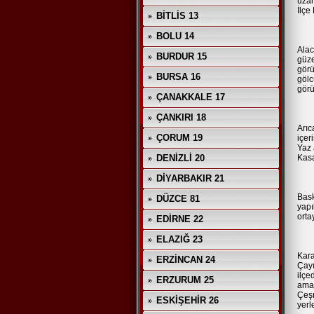
uzan
İlçe
BİTLİS 13
BOLU 14
Alac
BURDUR 15
güze
görü
BURSA 16
gölc
görü
ÇANAKKALE 17
ÇANKIRI 18
Arıc
ÇORUM 19
içer
Yaz 
DENİZLİ 20
Kasa
DİYARBAKIR 21
Bask
DÜZCE 81
yapı
orta
EDİRNE 22
ELAZIĞ 23
Kara
ERZİNCAN 24
Çayı
ilçe
ERZURUM 25
amac
Çeşm
ESKİŞEHİR 26
yerle