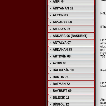
Yüz
AĞRI 04
ADIYAMAN 02
Nüfu
AFYON 03
AKSARAY 68
İl T
AMASYA 05
ANKARA 06 (BAŞKENT)
Elaz
ANTALYA 07
alma
oluş
ARDAHAN 75
batı
Diyar
ARTDVİN 08
709 
AYDIN 09
İLÇ
BALIKESİR 10
BARTIN 74
Elaz
BATMAN 72
Made
BAYBURT 69
BİLECİK 11
Ağın
uzan
BİNGÖL 12