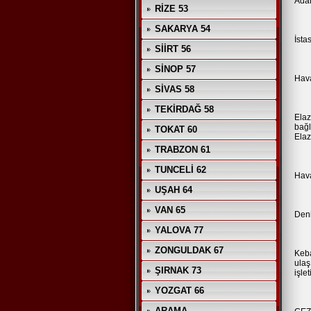
Adan
RİZE 53
SAKARYA 54
İsta
SİİRT 56
SİNOP 57
Hav
SİVAS 58
TEKİRDAĞ 58
Elaz
bağl
TOKAT 60
Elaz
TRABZON 61
TUNCELİ 62
Hava
UŞAH 64
VAN 65
Den
YALOVA 77
ZONGULDAK 67
Keba
ulaş
ŞIRNAK 73
işle
YOZGAT 66
ARAMA