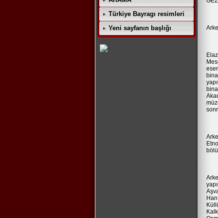
GEZ
Türkiye Bayragı resimleri
Yeni sayfanın başlığı
Arke
Elaz
Mesc
eser
bina
yapı
bina
Akad
müze
sonr
Arke
Etno
bölü
Arke
yapı
Aşva
Han 
Küll
Kalk