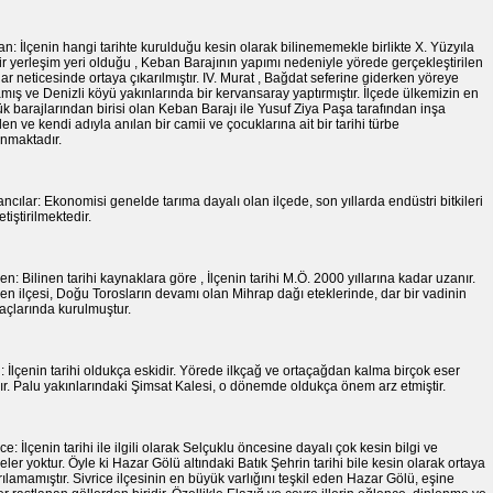
n: İlçenin hangi tarihte kurulduğu kesin olarak bilinememekle birlikte X. Yüzyıla
bir yerleşim yeri olduğu , Keban Barajının yapımı nedeniyle yörede gerçekleştirilen
lar neticesinde ortaya çıkarılmıştır. IV. Murat , Bağdat seferine giderken yöreye
mış ve Denizli köyü yakınlarında bir kervansaray yaptırmıştır. İlçede ülkemizin en
k barajlarından birisi olan Keban Barajı ile Yusuf Ziya Paşa tarafından inşa
rilen ve kendi adıyla anılan bir camii ve çocuklarına ait bir tarihi türbe
nmaktadır.
ncılar: Ekonomisi genelde tarıma dayalı olan ilçede, son yıllarda endüstri bitkileri
etiştirilmektedir.
n: Bilinen tarihi kaynaklara göre , İlçenin tarihi M.Ö. 2000 yıllarına kadar uzanır.
n ilçesi, Doğu Torosların devamı olan Mihrap dağı eteklerinde, dar bir vadinin
çlarında kurulmuştur.
: İlçenin tarihi oldukça eskidir. Yörede ilkçağ ve ortaçağdan kalma birçok eser
ır. Palu yakınlarındaki Şimsat Kalesi, o dönemde oldukça önem arz etmiştir.
ice: İlçenin tarihi ile ilgili olarak Selçuklu öncesine dayalı çok kesin bilgi ve
eler yoktur. Öyle ki Hazar Gölü altındaki Batık Şehrin tarihi bile kesin olarak ortaya
rılamamıştır. Sivrice ilçesinin en büyük varlığını teşkil eden Hazar Gölü, eşine