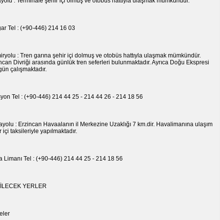
yolu : Terminale şehir içi olmuş ve otobüs hattıyla ulaşmak mümkündür.
ar Tel : (+90-446) 214 16 03
ryolu : Tren garına şehir içi dolmuş ve otobüs hattıyla ulaşmak mümkündür.
ncan Divriği arasında günlük tren seferleri bulunmaktadır. Ayrıca Doğu Ekspresi
gün çalışmaktadır.
syon Tel : (+90-446) 214 44 25 - 214 44 26 - 214 18 56
yolu : Erzincan Havaalanın il Merkezine Uzaklığı 7 km.dir. Havalimanına ulaşım
r içi taksileriyle yapılmaktadır.
 Limanı Tel : (+90-446) 214 44 25 - 214 18 56
İLECEK YERLER
eler