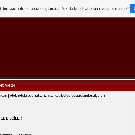
Sitem.com
ile ücretsiz oluşturuldu. Siz de kendi web sitenizi ister misiniz?
Bunu Begenin!
NCAN 24
ncan | otel,hotel,seyehat,turizm,turkey,belediyesi,resimleri,ilçeleri
EL BİLGİLER