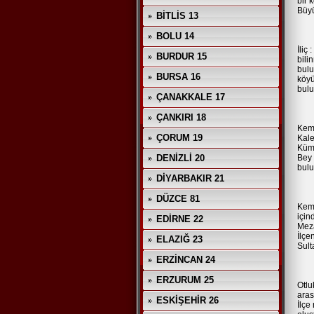
bir 
Büyü
BİTLİS 13
BOLU 14
İliç
BURDUR 15
bili
bulu
BURSA 16
köyü
bulu
ÇANAKKALE 17
ÇANKIRI 18
Kema
ÇORUM 19
Kale
Kümb
DENİZLİ 20
Bey 
bulu
DİYARBAKIR 21
DÜZCE 81
Kema
için
EDİRNE 22
Meza
İlçe
ELAZIĞ 23
Sult
ERZİNCAN 24
ERZURUM 25
Otlu
aras
ESKİŞEHİR 26
İlçe