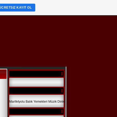
ÜCRETSIZ KAYIT OL
Marifetyolu
Balık Yemekleri
Müzik Dinle