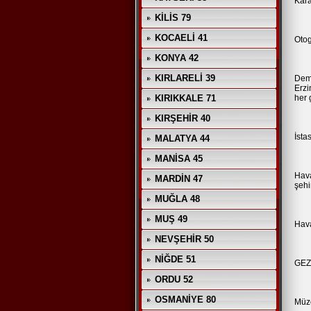
Kara
KİLİS 79
KOCAELİ 41
Otog
KONYA 42
KIRLARELİ 39
Demi
Erzi
KIRIKKALE 71
her 
KIRŞEHİR 40
İsta
MALATYA 44
MANİSA 45
Hava
MARDİN 47
şehi
MUĞLA 48
MUŞ 49
Hava
NEVŞEHİR 50
NİĞDE 51
GEZ
ORDU 52
OSMANİYE 80
Müz