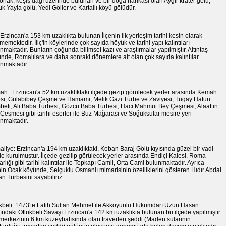
konak, keşiş dağı üzerinde bulunan ve bir doğa harikası olan Aygır krater gölü,
k Yayla gölü, Yedi Göller ve Kartallı köyü gölüdür.
 : Erzincan'a 153 km uzaklıkta bulunan İlçenin ilk yerleşim tarihi kesin olarak
nmemektedir. İliç'in köylerinde çok sayıda höyük ve tarihi yapı kalıntıları
nmaktadır. Bunların çoğunda bilimsel kazı ve araştırmalar yapılmıştır. Altıntaş
nde, Romalılara ve daha sonraki dönemlere ait olan çok sayıda kalıntılar
nmaktadır.
h : Erzincan'a 52 km uzaklıktaki ilçede gezip görülecek yerler arasında Kemah
si, Gülabibey Çeşme ve Hamamı, Melik Gazi Türbe ve Zaviyesi, Tugay Hatun
eti, Ali Baba Türbesi, Gözcü Baba Türbesi, Hacı Mahmut Bey Çeşmesi, Alaattin
Çeşmesi gibi tarihi eserler ile Buz Mağarası ve Soğuksular mesire yeri
nmaktadır.
liye: Erzincan'a 194 km uzaklıktaki, Keban Baraj Gölü kıyısında güzel bir vadi
de kurulmuştur. İlçede gezilip görülecek yerler arasında Endiçi Kalesi, Roma
rlığı gibi tarihi kalıntılar ile Topkapı Camii, Orta Cami bulunmaktadır. Ayrıca
nin Ocak köyünde, Selçuklu Osmanlı mimarisinin özelliklerini gösteren Hıdır Abdal
an Türbesini sayabiliriz.
kbeli: 1473'te Fatih Sultan Mehmet ile Akkoyunlu Hükümdarı Uzun Hasan
ındaki Otlukbeli Savaşı Erzincan'a 142 km uzaklıkta bulunan bu ilçede yapılmıştır.
 merkezinin 6 km kuzeybatısında olan traverten şeddi (Maden sularının