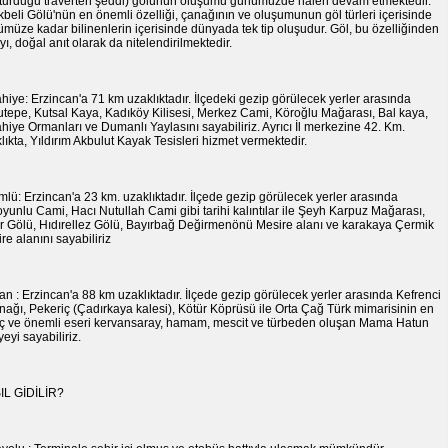
turduğu traverten şeddi) gölünün oluşumu günümüzde halen devam etmektedir.
kbeli Gölü'nün en önemli özelliği, çanağının ve oluşumunun göl türleri içerisinde
müze kadar bilinenlerin içerisinde dünyada tek tip oluşudur. Göl, bu özelliğinden
yı, doğal anıt olarak da nitelendirilmektedir.
hiye: Erzincan'a 71 km uzaklıktadır. İlçedeki gezip görülecek yerler arasında
utepe, Kutsal Kaya, Kadıköy Kilisesi, Merkez Cami, Köroğlu Mağarası, Bal kaya,
hiye Ormanları ve Dumanlı Yaylasını sayabiliriz. Ayrıcı İl merkezine 42. Km.
lıkta, Yıldırım Akbulut Kayak Tesisleri hizmet vermektedir.
lü: Erzincan'a 23 km. uzaklıktadır. İlçede gezip görülecek yerler arasında
yunlu Cami, Hacı Nutullah Cami gibi tarihi kalıntılar ile Şeyh Karpuz Mağarası,
r Gölü, Hıdırellez Gölü, Bayırbağ Değirmenönü Mesire alanı ve karakaya Çermik
re alanını sayabiliriz
an : Erzincan'a 88 km uzaklıktadır. İlçede gezip görülecek yerler arasında Kefrenci
nağı, Pekeriç (Çadırkaya kalesi), Kötür Köprüsü ile Orta Çağ Türk mimarisinin en
nç ve önemli eseri kervansaray, hamam, mescit ve türbeden oluşan Mama Hatun
yeyi sayabiliriz.
IL GİDİLİR?