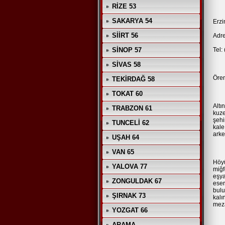
RİZE 53
SAKARYA 54
Erzi
SİİRT 56
Adre
SİNOP 57
Tel:
SİVAS 58
Ören
TEKİRDAĞ 58
TOKAT 60
Altı
TRABZON 61
kuze
şehi
TUNCELİ 62
kale
arke
UŞAH 64
VAN 65
Höyü
YALOVA 77
miğf
eşya
ZONGULDAK 67
eser
bulu
ŞIRNAK 73
kalı
meza
YOZGAT 66
ARAMA