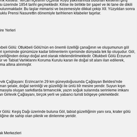
nk Kilisesi: Tercan ilçesinin Üçpınar Köyü yakınlarında bulunan kilisenin giriş
sı üzerinde 1854 tarihi geçmektedir. Kilise ile birlikte bir şapel ve iki tane de dikili
bulunmaktadır. Bu taşlar mimarisi ve bezemesiyle dikkat çekip XII. Yüzyıldan sonra
uklu Prensi Nasurettin dönemiyle tarihlenen kitabeler taşırlar.
re Yerleri
kbeli Gölü: Otlukbeli Gölü'nün en önemli özelliği çanağının ve oluşumunun göl
eri içerisinde günümüze kadar bilinenlerin içerisinde dünyada tek tip oluşudur. Göl,
zelliğinden dolayı doğal anıt olarak nitelendirilmektedir. Otlukbeli Gölü Erzurum
ür ve Tabiat Varlıklarını Koruma Kurulu kararı ile doğal sit alanı ilan edilerek,
ma altına alınmıştır.
evik Çağlayanı: Erzincan'ın 29 km güneydoğusunda Çağlayan Beldesi'nde
nan şelale, doğal serinliği ve güzelliği ile ünlü bîr mesire yendir. Suyun kışın
asıyla oluşan sarkıtlarda tırmanıcılık, yazın soğuk sularında serinleme imkanı
n Girlevik Çağlayanı, birçok yerli ve yabancı turisti bölgeye çekmektedir.
r Gölü: Keşiş Dağı üzerinde buluna Göl, tabiat güzelliğinin yanı sıra, krater gölü
liğine de sahip olan piknik ve dinlenme yeridir.
k Merkezleri