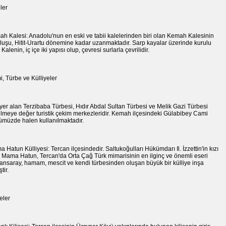
ler
h Kalesi: Anadolu'nun en eski ve tabii kalelerinden biri olan Kemah Kalesinin
luşu, Hitit-Urartu dönemine kadar uzanmaktadır. Sarp kayalar üzerinde kurulu
 Kalenin, iç içe iki yapısı olup, çevresi surlarla çevrilidir.
, Türbe ve Külliyeler
 yer alan Terzibaba Türbesi, Hıdır Abdal Sultan Türbesi ve Melik Gazi Türbesi
lmeye değer turistik çekim merkezleridir. Kemah ilçesindeki Gülabibey Cami
müzde halen kullanılmaktadır.
 Hatun Külliyesi: Tercan ilçesindedir. Saltukoğulları Hükümdarı Il. İzzettin'in kızı
 Mama Hatun, Tercan'da Orta Çağ Türk mimarisinin en ilginç ve önemli eseri
ansaray, hamam, mescit ve kendi türbesinden oluşan büyük bir külliye inşa
tir.
seler