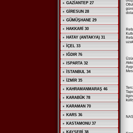
oluş
GAZİANTEP 27
Otlu
günü
GİRESUN 28
dola
GÜMÜŞHANE 29
HAKKARİ 30
Refa
Kutl
HATAY (ANTAKYA) 31
Refa
uzak
İÇEL 33
IĞDIR 76
Üzüm
Akko
ISPARTA 32
Aygı
Mesi
İSTANBUL 34
İZMİR 35
Terc
KAHRAMANMARAŞ 46
Tapı
ilgi
KARABÜK 78
külli
KARAMAN 70
KARS 36
NAS
KASTAMONU 37
KAYSERİ 38