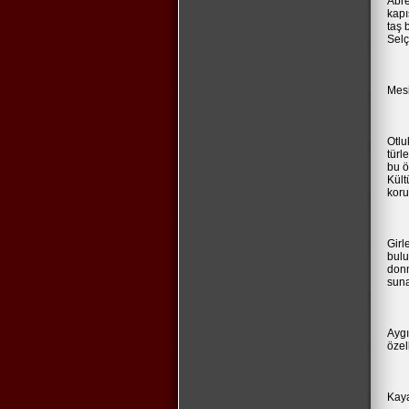
Abre
kapı
taş 
Selç
Mesi
Otlu
türl
bu ö
Kült
koru
Girl
bulu
donm
suna
Aygı
özel
Kaya