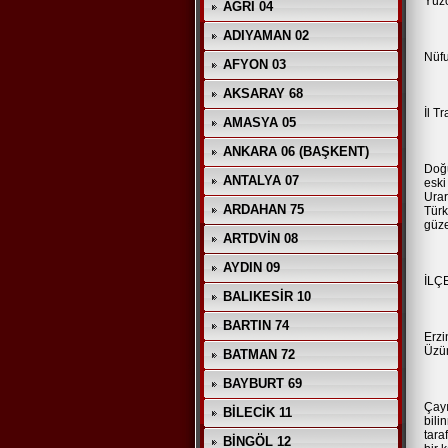
Yüz
AĞRI 04
ADIYAMAN 02
Nüfu
AFYON 03
AKSARAY 68
İl T
AMASYA 05
ANKARA 06 (BAŞKENT)
Doğu
ANTALYA 07
eski
Urar
ARDAHAN 75
Türk
güze
ARTDVİN 08
AYDIN 09
İLÇ
BALIKESİR 10
BARTIN 74
Erzi
Üzüm
BATMAN 72
BAYBURT 69
Çayı
BİLECİK 11
bili
tara
BİNGÖL 12