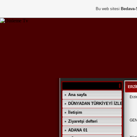
Bu web sitesi
Bedava-
ERZİ
Ana sayfa
Erzi
DÜNYADAN TÜRKİYEYİ İZLE
İletişim
GEN
Ziyaretşi defteri
ADANA 01