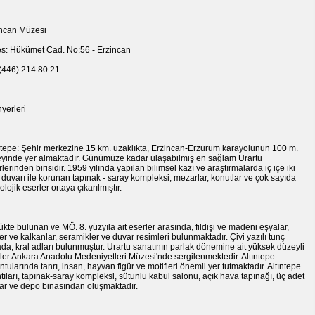
ncan Müzesi
s: Hükümet Cad. No:56 - Erzincan
 (446) 214 80 21
yerleri
ntepe: Şehir merkezine 15 km. uzaklıkta, Erzincan-Erzurum karayolunun 100 m.
yinde yer almaktadır. Günümüze kadar ulaşabilmiş en sağlam Urartu
rlerinden birisidir. 1959 yılında yapılan bilimsel kazı ve araştırmalarda iç içe iki
 duvarı ile korunan tapınak - saray kompleksi, mezarlar, konutlar ve çok sayıda
olojik eserler ortaya çıkarılmıştır.
kte bulunan ve MÖ. 8. yüzyıla ait eserler arasında, fildişi ve madeni eşyalar,
er ve kalkanlar, seramikler ve duvar resimleri bulunmaktadır. Çivi yazılı tunç
da, kral adları bulunmuştur. Urartu sanatının parlak dönemine ait yüksek düzeyli
ler Ankara Anadolu Medeniyetleri Müzesi'nde sergilenmektedir. Altıntepe
ntularında tanrı, insan, hayvan figür ve motifleri önemli yer tutmaktadır. Altıntepe
ntıları, tapınak-saray kompleksi, sütunlu kabul salonu, açık hava tapınağı, üç adet
r ve depo binasından oluşmaktadır.