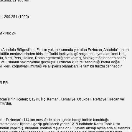
ölçümü: 11.903 km²
s: 299.251 (1990)
rafik No: 24
 Anadolu Bölgesi'nde Fırat'ın yukarı kısmında yer alan Erzincan, Anadolu'nun en
 kültür merkezlerinden birisidir. Tarihi ipek yolu güzergahında yer alan kent Hitit,
tu, Med, Pers, Hellen, Roma egemenliğinde kalmış, Malazgirt Zaferinden sonra
 ve Osmanlı hakimiyetine geçmiştir. Erzincan kültürel zenginliği kadar doğal
llikleri, coğrafyası, mutfağı ve alışveriş olanakları ile tam bir turizm cennetidir.
ELER:
ncan ilinin ilçeleri; Çayırlı, İliç, Kemah, Kemaliye, Otlukbeli, Refatiye, Trecan ve
lü'dür.
rlı : Erzincan'a 114 km mesafede olan ilçenin hangi tarihte kurulduğu
nmemektedir. İlçedeki gezip görülecek yerler 1219 tarihinde Karslı Tahir Usta
fından yapılmış, duvarları yontma taşlarla örülü, tavanı ahşap oymalarla süslenmiş