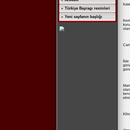
Kale
Türkiye Bayragı resimleri
Yeni sayfanın başlığı
Kema
kuru
olan
Cami
İlde
görü
günü
Mama
olan
kerv
etmiş
Kili