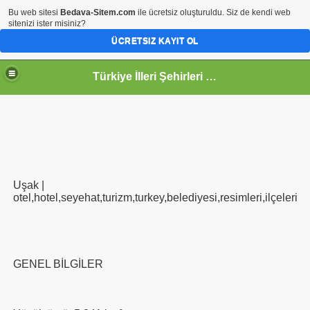
Bu web sitesi
Bedava-Sitem.com
ile ücretsiz oluşturuldu. Siz de kendi web
sitenizi ister misiniz?
ÜCRETSIZ KAYIT OL
Türkiye İlleri Şehirleri Bayragı
Uşak |
otel,hotel,seyehat,turizm,turkey,belediyesi,resimleri,ilçeleri
GENEL BİLGİLER