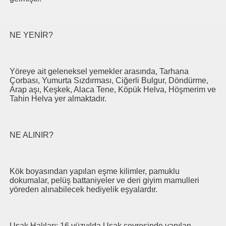
NE YENİR?
Yöreye ait geleneksel yemekler arasında, Tarhana
Çorbası, Yumurta Sızdırması, Ciğerli Bulgur, Döndürme,
Arap aşı, Keşkek, Alaca Tene, Köpük Helva, Höşmerim ve
Tahin Helva yer almaktadır.
NE ALINIR?
Kök boyasından yapılan eşme kilimler, pamuklu
dokumalar, pelüş battaniyeler ve deri giyim mamulleri
yöreden alınabilecek hediyelik eşyalardır.
Uşak Halıları: 16.yüzyılda Uşak çevresinde yapılan