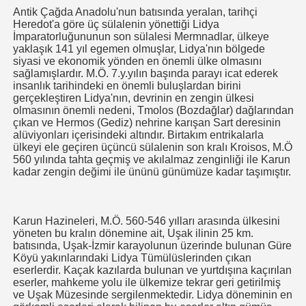
Antik Çağda Anadolu'nun batısında yeralan, tarihçi
Heredot'a göre üç sülalenin yönettiği Lidya
İmparatorluğununun son sülalesi Mermnadlar, ülkeye
yaklaşık 141 yıl egemen olmuşlar, Lidya'nın bölgede
siyasi ve ekonomik yönden en önemli ülke olmasını
sağlamışlardır. M.Ö. 7.y.yılın başında parayı icat ederek
insanlık tarihindeki en önemli buluşlardan birini
gerçekleştiren Lidya'nın, devrinin en zengin ülkesi
olmasının önemli nedeni, Tmolos (Bozdağlar) dağlarından
çıkan ve Hermos (Gediz) nehrine karışan Sart deresinin
alüviyonları içerisindeki altındır. Birtakım entrikalarla
ülkeyi ele geçiren üçüncü sülalenin son kralı Kroisos, M.Ö
560 yılında tahta geçmiş ve akılalmaz zenginliği ile Karun
kadar zengin değimi ile ününü günümüze kadar taşımıştır.
Karun Hazineleri, M.Ö. 560-546 yılları arasında ülkesini
yöneten bu kralın dönemine ait, Uşak ilinin 25 km.
batısında, Uşak-İzmir karayolunun üzerinde bulunan Güre
Köyü yakınlarındaki Lidya Tümülüslerinden çıkan
eserlerdir. Kaçak kazılarda bulunan ve yurtdışına kaçırılan
eserler, mahkeme yolu ile ülkemize tekrar geri getirilmiş
ve Uşak Müzesinde sergilenmektedir. Lidya döneminin en